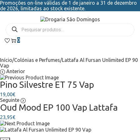
Promoções on-line válidas de 1 de janeiro a 31 de dezembro
de 2026, limitadas ao stock existente.
0
Início
/
Colónias e Perfumes
/
Lattafa Al Fursan Unlimited EP 90
Vap
Anterior
Pino Silvestre ET 75 Vap
19,00
€
Seguinte
Oud Mood EP 100 Vap Lattafa
23,95
€