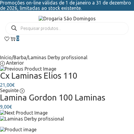
Promoções on-line válidas de 1 de janeiro a 31 de dezembro
de 2026, limitadas ao stock existente.
0
Início
/
Barba
/
Laminas Derby profissional
Anterior
Cx Laminas Elios 110
21,00
€
Seguinte
Lamina Gordon 100 Laminas
9,00
€