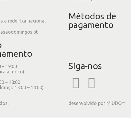
Métodos de
 a rede fixa nacional
pagamento
iasaodomingos.pt
o
namento
Siga-nos
0 – 19:00
ara almoço)
00 – 18:00
lmoço 13:00 – 14:00)
dos.
desenvolvido por
MIUDO™