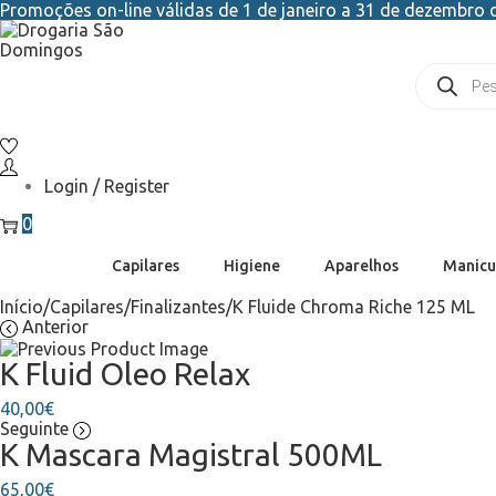
Promoções on-line válidas de 1 de janeiro a 31 de dezembro d
Login / Register
0
Capilares
Higiene
Aparelhos
Manicu
Início
/
Capilares
/
Finalizantes
/
K Fluide Chroma Riche 125 ML
Anterior
K Fluid Oleo Relax
40,00
€
Seguinte
K Mascara Magistral 500ML
65,00
€