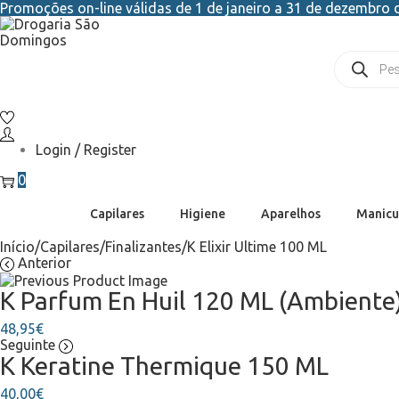
Promoções on-line válidas de 1 de janeiro a 31 de dezembro d
Login / Register
0
Capilares
Higiene
Aparelhos
Manicu
Início
/
Capilares
/
Finalizantes
/
K Elixir Ultime 100 ML
Anterior
K Parfum En Huil 120 ML (Ambiente
48,95
€
Seguinte
K Keratine Thermique 150 ML
40,00
€