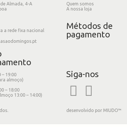
 de Almada, 4-A
Quem somos
boa
A nossa loja
Métodos de
 a rede fixa nacional
pagamento
iasaodomingos.pt
o
namento
Siga-nos
0 – 19:00
ara almoço)
00 – 18:00
lmoço 13:00 – 14:00)
dos.
desenvolvido por
MIUDO™