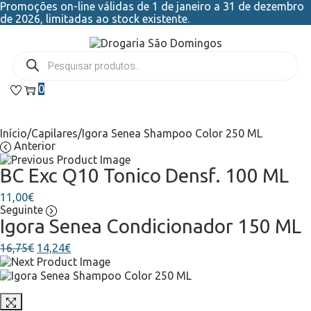
Promoções on-line válidas de 1 de janeiro a 31 de dezembro
de 2026, limitadas ao stock existente.
0
Início
/
Capilares
/
Igora Senea Shampoo Color 250 ML
Anterior
BC Exc Q10 Tonico Densf. 100 ML
11,00
€
Seguinte
Igora Senea Condicionador 150 ML
16,75
€
14,24
€