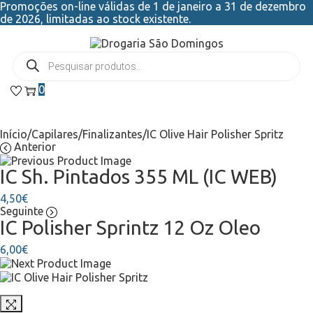
Promoções on-line válidas de 1 de janeiro a 31 de dezembro
de 2026, limitadas ao stock existente.
0
Início
/
Capilares
/
Finalizantes
/
IC Olive Hair Polisher Spritz
Anterior
IC Sh. Pintados 355 ML (IC WEB)
4,50
€
Seguinte
IC Polisher Sprintz 12 Oz Oleo
6,00
€