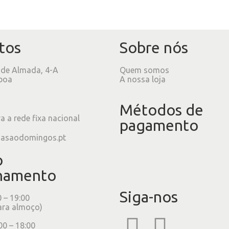
tos
Sobre nós
 de Almada, 4-A
Quem somos
boa
A nossa loja
Métodos de
 a rede fixa nacional
pagamento
iasaodomingos.pt
o
namento
Siga-nos
0 – 19:00
ara almoço)
00 – 18:00