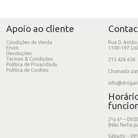
Apoio ao cliente
Contac
Condições de Venda
Rua D. Antão
Envio
1100-197 Lis
Devoluções
Termos & Condições
213 426 636
Política de Privacidade
Política de Cookies
Chamada para
info@drogar
Horári
funcio
2ªa 6ª – 09:0
(Não fecha p
Sábado – 09: