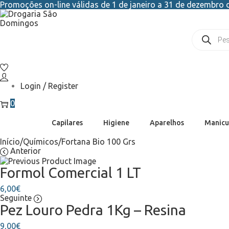
Promoções on-line válidas de 1 de janeiro a 31 de dezembro d
Login / Register
0
Capilares
Higiene
Aparelhos
Manicu
Início
/
Químicos
/
Fortana Bio 100 Grs
Anterior
Formol Comercial 1 LT
6,00
€
Seguinte
Pez Louro Pedra 1Kg – Resina
9,00
€