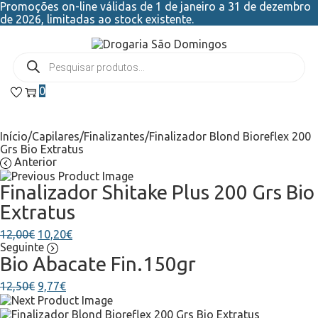
Promoções on-line válidas de 1 de janeiro a 31 de dezembro
de 2026, limitadas ao stock existente.
0
Início
/
Capilares
/
Finalizantes
/
Finalizador Blond Bioreflex 200
Grs Bio Extratus
Anterior
Finalizador Shitake Plus 200 Grs Bio
Extratus
12,00
€
10,20
€
Seguinte
Bio Abacate Fin.150gr
12,50
€
9,77
€