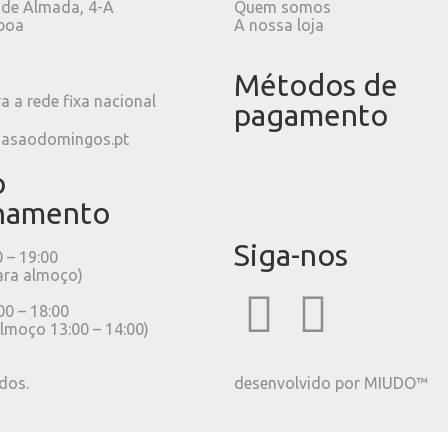
 de Almada, 4-A
Quem somos
boa
A nossa loja
Métodos de
 a rede fixa nacional
pagamento
iasaodomingos.pt
o
namento
Siga-nos
0 – 19:00
ara almoço)
00 – 18:00
lmoço 13:00 – 14:00)
dos.
desenvolvido por
MIUDO™