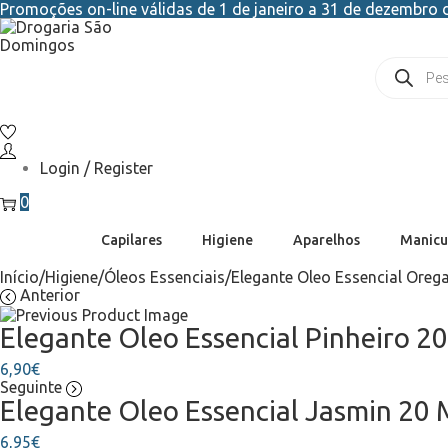
Promoções on-line válidas de 1 de janeiro a 31 de dezembro d
Login / Register
0
Capilares
Higiene
Aparelhos
Manicu
Início
/
Higiene
/
Óleos Essenciais
/
Elegante Oleo Essencial Oreg
Anterior
Elegante Oleo Essencial Pinheiro 2
6,90
€
Seguinte
Elegante Oleo Essencial Jasmin 20 
6,95
€