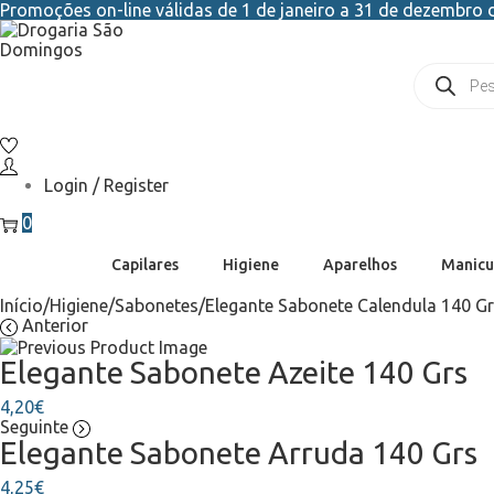
Promoções on-line válidas de 1 de janeiro a 31 de dezembro d
Login / Register
0
Capilares
Higiene
Aparelhos
Manicu
Início
/
Higiene
/
Sabonetes
/
Elegante Sabonete Calendula 140 G
Anterior
Elegante Sabonete Azeite 140 Grs
4,20
€
Seguinte
Elegante Sabonete Arruda 140 Grs
4,25
€