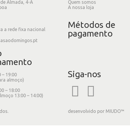
 de Almada, 4-A
Quem somos
boa
A nossa loja
Métodos de
 a rede fixa nacional
pagamento
iasaodomingos.pt
o
namento
Siga-nos
0 – 19:00
ara almoço)
00 – 18:00
lmoço 13:00 – 14:00)
dos.
desenvolvido por
MIUDO™