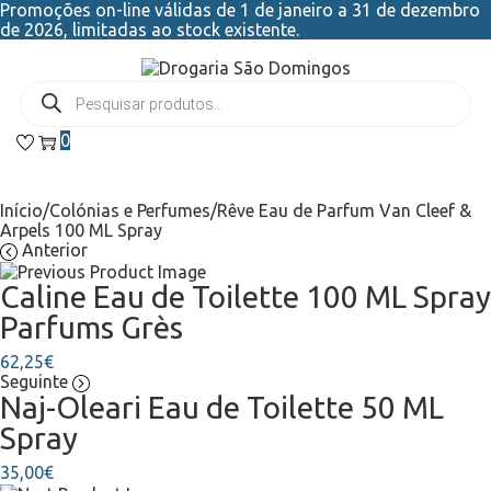
Promoções on-line válidas de 1 de janeiro a 31 de dezembro
de 2026, limitadas ao stock existente.
0
Início
/
Colónias e Perfumes
/
Rêve Eau de Parfum Van Cleef &
Arpels 100 ML Spray
Anterior
Caline Eau de Toilette 100 ML Spray
Parfums Grès
62,25
€
Seguinte
Naj-Oleari Eau de Toilette 50 ML
Spray
35,00
€