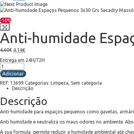
-10%
Anti-humidade Espa
4,60
€
4,14
€
Entrega em 24H/72H
Adicionar
REF:
13699
Categorias:
Limpeza
,
Sem categoria
Descrição
Descrição
Anti-humidade para espaços pequenos como gavetas, armários
Anti humidade e neutraliza os maus odores no ambiente. Abso
A sua formula permite reduzir a humidade ambiental até cheg