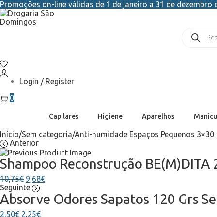
Promoções on-line válidas de 1 de janeiro a 31 de dezembro d
Login / Register
0
Capilares
Higiene
Aparelhos
Manicu
Início
/
Sem categoria
/
Anti-humidade Espaços Pequenos 3×30 
Anterior
Shampoo Reconstrução BE(M)DITA 
10,75
€
9,68
€
Seguinte
Absorve Odores Sapatos 120 Grs S
2,50
€
2,25
€