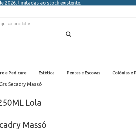
e 2026, limitadas ao stock existente.
re e Pedicure
Estética
Pentes e Escovas
Colónias e 
Grs Secadry Massó
250ML Lola
ecadry Massó