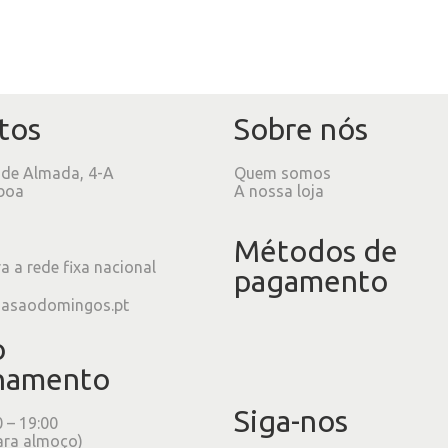
tos
Sobre nós
 de Almada, 4-A
Quem somos
boa
A nossa loja
Métodos de
 a rede fixa nacional
pagamento
iasaodomingos.pt
o
namento
Siga-nos
0 – 19:00
ara almoço)