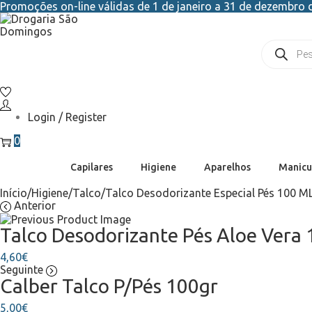
Promoções on-line válidas de 1 de janeiro a 31 de dezembro d
Login / Register
0
Capilares
Higiene
Aparelhos
Manicu
Início
/
Higiene
/
Talco
/
Talco Desodorizante Especial Pés 100 M
Anterior
Talco Desodorizante Pés Aloe Vera
4,60
€
Seguinte
Calber Talco P/Pés 100gr
5,00
€