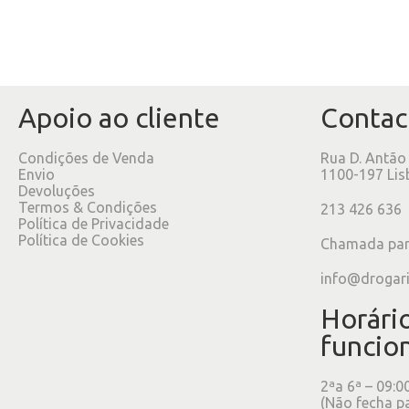
Apoio ao cliente
Contac
Condições de Venda
Rua D. Antão
Envio
1100-197 Lis
Devoluções
Termos & Condições
213 426 636
Política de Privacidade
Política de Cookies
Chamada para
info@drogar
Horári
funcio
2ªa 6ª – 09:0
(Não fecha p