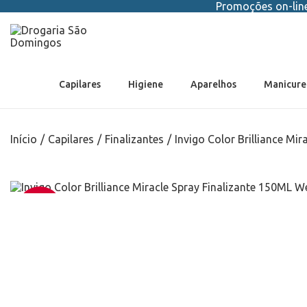
Promoções on-line 
Capilares
Higiene
Aparelhos
Manicure
Início
/
Capilares
/
Finalizantes
/
Invigo Color Brilliance Mi
-15%