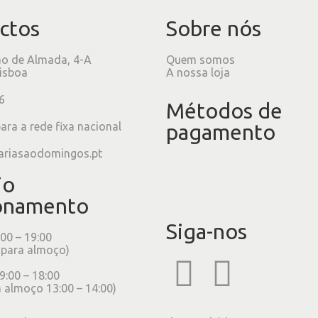
ctos
Sobre nós
ão de Almada, 4-A
Quem somos
isboa
A nossa loja
6
Métodos de
ra a rede fixa nacional
pagamento
ariasaodomingos.pt
io
onamento
Siga-nos
:00 – 19:00
 para almoço)
9:00 – 18:00
 almoço 13:00 – 14:00)