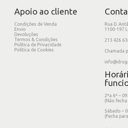
Apoio ao cliente
Conta
Condições de Venda
Rua D. Ant
Envio
1100-197 L
Devoluções
Termos & Condições
213 426 63
Política de Privacidade
Política de Cookies
Chamada pa
info@drog
Horár
funci
2ªa 6ª – 09
(Não fecha
Sábado – 0
(Fecha para