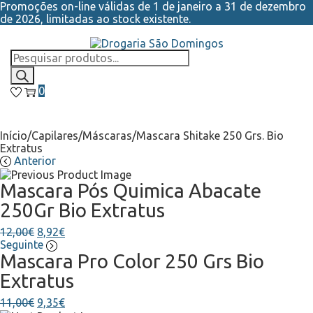
Promoções on-line válidas de 1 de janeiro a 31 de dezembro
de 2026, limitadas ao stock existente.
Skip
Skip
to
to
Products
navigation
content
search
0
Início
/
Capilares
/
Máscaras
/
Mascara Shitake 250 Grs. Bio
Extratus
Anterior
Mascara Pós Quimica Abacate
250Gr Bio Extratus
O
O
12,00
€
8,92
€
preço
preço
Seguinte
Mascara Pro Color 250 Grs Bio
original
atual
era:
é:
Extratus
12,00€.
8,92€.
O
O
11,00
€
9,35
€