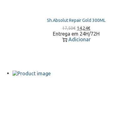
Sh.Absolut Repair Gold 300ML
O
O
17,50
€
14,24
€
preço
preço
Entrega em 24H/72H
original
atual
Adicionar
era:
é:
17,50€.
14,24€.