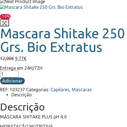
preço
preço
original
atual
era:
é:
11,00€.
9,35€.
-19%
Mascara Shitake 250
Grs. Bio Extratus
O
O
12,00
€
9,77
€
preço
preço
Entrega em 24H/72H
original
atual
Quantidade
era:
é:
de
12,00€.
9,77€.
Adicionar
Mascara
Shitake
REF:
103237
Categorias:
Capilares
,
Máscaras
250
Descrição
Grs.
Bio
Descrição
Extratus
MÁSCARA SHITAKE PLUS pH 4,0
HIDRATAÇÃO NUTRITIVA