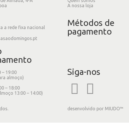
 de Almada, 4-A
Quem somos
boa
A nossa loja
Métodos de
 a rede fixa nacional
pagamento
iasaodomingos.pt
o
namento
Siga-nos
0 – 19:00
ara almoço)
00 – 18:00
lmoço 13:00 – 14:00)
dos.
desenvolvido por
MIUDO™