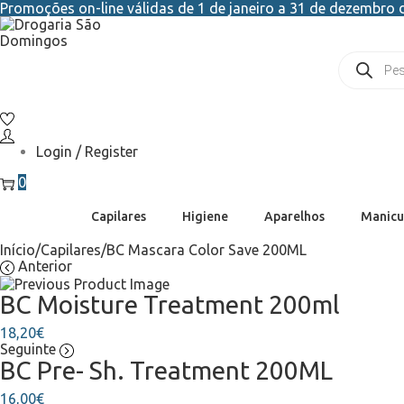
Promoções on-line válidas de 1 de janeiro a 31 de dezembro d
Login / Register
0
Capilares
Higiene
Aparelhos
Manicu
Início
/
Capilares
/
BC Mascara Color Save 200ML
Anterior
BC Moisture Treatment 200ml
18,20
€
Seguinte
BC Pre- Sh. Treatment 200ML
16,00
€