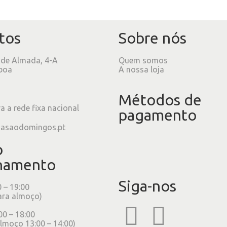
tos
Sobre nós
 de Almada, 4-A
Quem somos
boa
A nossa loja
Métodos de
 a rede fixa nacional
pagamento
iasaodomingos.pt
o
namento
Siga-nos
0 – 19:00
ara almoço)
00 – 18:00
lmoço 13:00 – 14:00)