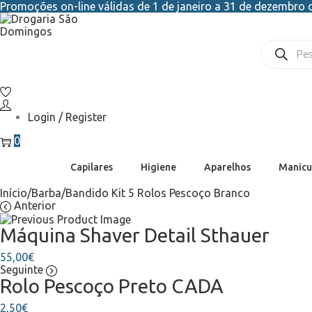
Promoções on-line válidas de 1 de janeiro a 31 de dezembro d
Login / Register
0
Capilares
Higiene
Aparelhos
Manicu
Início
/
Barba
/
Bandido Kit 5 Rolos Pescoço Branco
Anterior
Máquina Shaver Detail Sthauer
55,00
€
Seguinte
Rolo Pescoço Preto CADA
2,50
€