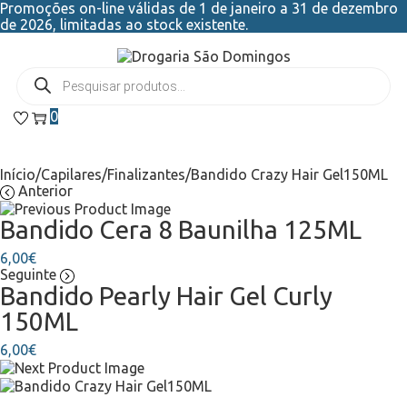
Promoções on-line válidas de 1 de janeiro a 31 de dezembro
de 2026, limitadas ao stock existente.
0
Início
/
Capilares
/
Finalizantes
/
Bandido Crazy Hair Gel150ML
Anterior
Bandido Cera 8 Baunilha 125ML
6,00
€
Seguinte
Bandido Pearly Hair Gel Curly
150ML
6,00
€