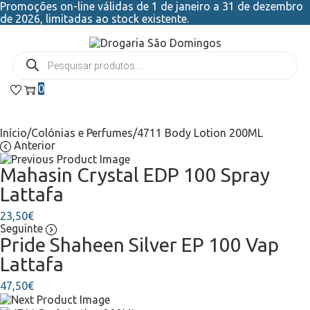
Promoções on-line válidas de 1 de janeiro a 31 de dezembro
de 2026, limitadas ao stock existente.
0
Início
/
Colónias e Perfumes
/
4711 Body Lotion 200ML
Anterior
Mahasin Crystal EDP 100 Spray
Lattafa
23,50
€
Seguinte
Pride Shaheen Silver EP 100 Vap
Lattafa
47,50
€