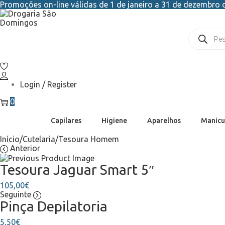
Promoções on-line válidas de 1 de janeiro a 31 de dezembro d
Login / Register
0
Capilares
Higiene
Aparelhos
Manicu
Início
/
Cutelaria
/
Tesoura Homem
Anterior
Tesoura Jaguar Smart 5″
105,00
€
Seguinte
Pinça Depilatoria
5,50
€