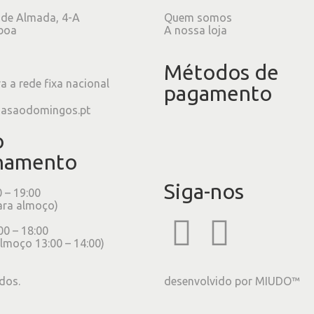
 de Almada, 4-A
Quem somos
boa
A nossa loja
Métodos de
 a rede fixa nacional
pagamento
iasaodomingos.pt
o
namento
Siga-nos
0 – 19:00
ara almoço)
00 – 18:00
lmoço 13:00 – 14:00)
dos.
desenvolvido por
MIUDO™