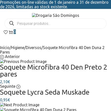
Promoções on-line válidas de 1 de janeiro a 31 de dezembro
de 2026, limitadas ao stock existente.
0
Início
/
Higiene
/
Diversos
/
Soquete Microfibra 40 Den Duna 2
Pares
Anterior
Soquete Microfibra 40 Den Preto 2
pares
2,10
€
Seguinte
Soquete Lycra Seda Muskade
0,95
€