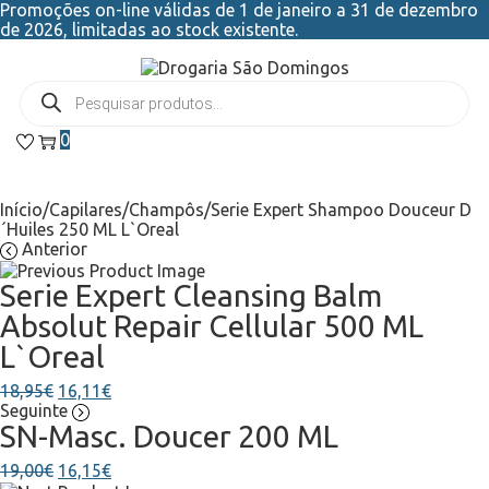
Promoções on-line válidas de 1 de janeiro a 31 de dezembro
de 2026, limitadas ao stock existente.
0
Início
/
Capilares
/
Champôs
/
Serie Expert Shampoo Douceur D
´Huiles 250 ML L`Oreal
Anterior
Serie Expert Cleansing Balm
Absolut Repair Cellular 500 ML
L`Oreal
18,95
€
16,11
€
Seguinte
SN-Masc. Doucer 200 ML
19,00
€
16,15
€