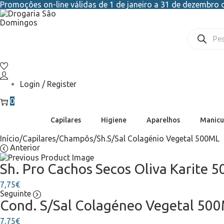
Promoções on-line válidas de 1 de janeiro a 31 de dezembro d
Login / Register
0
Capilares
Higiene
Aparelhos
Manicu
Início
/
Capilares
/
Champôs
/
Sh.S/Sal Colagénio Vegetal 500ML
Anterior
Sh. Pro Cachos Secos Oliva Karite 
7,75
€
Seguinte
Cond. S/Sal Colagéneo Vegetal 50
7,75
€