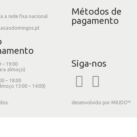
Métodos de
 a rede fixa nacional
pagamento
iasaodomingos.pt
o
namento
Siga-nos
0 – 19:00
ara almoço)
00 – 18:00
lmoço 13:00 – 14:00)
dos.
desenvolvido por
MIUDO™