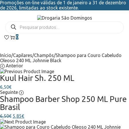
Promoções on-line válidas de 1 de janeiro a 31 de dezembro
de 2026, limitadas ao stock existente.
0
Início
/
Capilares
/
Champôs
/
Shampoo para Couro Cabeludo
Oleoso 240 ML Johnnie Black
Anterior
Kuul Hair Sh. 250 ML
6,50
€
Seguinte
Shampoo Barber Shop 250 ML Pure
Brasil
6,50
€
5,85
€