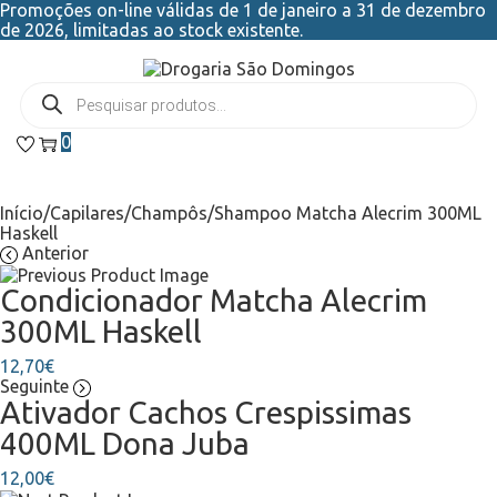
Promoções on-line válidas de 1 de janeiro a 31 de dezembro
de 2026, limitadas ao stock existente.
0
Início
/
Capilares
/
Champôs
/
Shampoo Matcha Alecrim 300ML
Haskell
Anterior
Condicionador Matcha Alecrim
300ML Haskell
12,70
€
Seguinte
Ativador Cachos Crespissimas
400ML Dona Juba
12,00
€