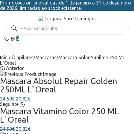
Promoções on-line válidas de 1 de janeiro a 31 de dezembro
de 2026, limitadas ao stock existente.
0
Início
/
Capilares
/
Máscaras
/
Mascara Solar Sublime 250 ML
L`Oreal
Anterior
Mascara Absolut Repair Golden
250ML L`Oreal
24,50
€
20,82
€
Seguinte
Mascara Vitamino Color 250 ML
L`Oreal
24,50
€
20,82
€