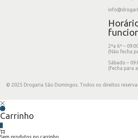
info@drogar
Horári
funcio
2ªa 6ª – 09:0
(Não fecha p
Sábado – 09:
(Fecha para a
©
2025
Drogaria São Domingos. Todos os direitos reserva
Carrinho
0
Sem produtos no carrinho