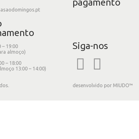
pagamento
iasaodomingos.pt
o
namento
Siga-nos
0 – 19:00
ara almoço)
00 – 18:00
lmoço 13:00 – 14:00)
dos.
desenvolvido por
MIUDO™