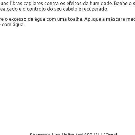
uas fibras capilares contra os efeitos da humidade. Banhe o 
realçado e o controlo do seu cabelo é recuperado.
re o excesso de água com uma toalha. Aplique a máscara mad
e com água.
Shampoo Liss Unlimited 500 ML L`Oreal