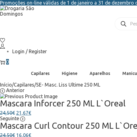
Promoções on-line válidas de 1 de janeiro a 31 de dezembro d
Login / Register
0
Capilares
Higiene
Aparelhos
Manicu
Início
/
Capilares
/
SE- Masc. Liss Ultime 250 ML
Anterior
Mascara Inforcer 250 ML L`Oreal
24,50
€
21,67
€
Seguinte
Mascara Curl Contour 250 ML L`Ore
24,50
€
16,06
€