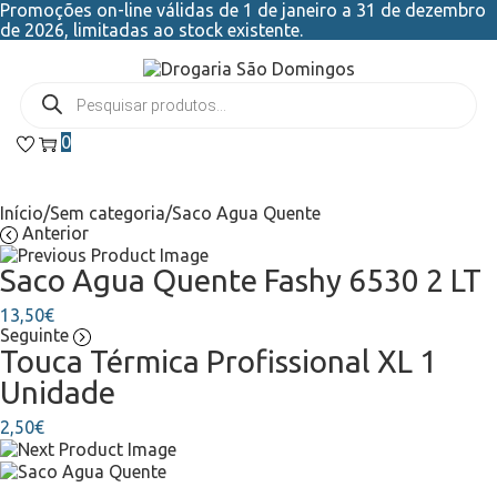
Promoções on-line válidas de 1 de janeiro a 31 de dezembro
de 2026, limitadas ao stock existente.
0
Início
/
Sem categoria
/
Saco Agua Quente
Anterior
Saco Agua Quente Fashy 6530 2 LT
13,50
€
Seguinte
Touca Térmica Profissional XL 1
Unidade
2,50
€