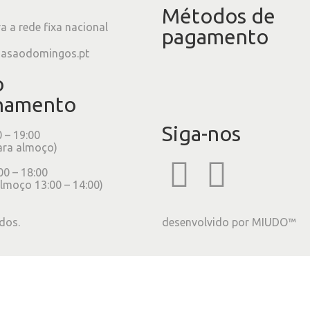
Métodos de
 a rede fixa nacional
pagamento
iasaodomingos.pt
o
namento
Siga-nos
0 – 19:00
ara almoço)
00 – 18:00
lmoço 13:00 – 14:00)
dos.
desenvolvido por
MIUDO™