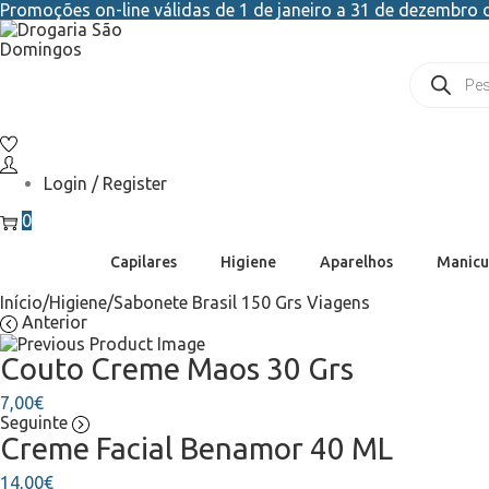
Promoções on-line válidas de 1 de janeiro a 31 de dezembro d
Login / Register
0
Capilares
Higiene
Aparelhos
Manicu
Início
/
Higiene
/
Sabonete Brasil 150 Grs Viagens
Anterior
Couto Creme Maos 30 Grs
7,00
€
Seguinte
Creme Facial Benamor 40 ML
14,00
€