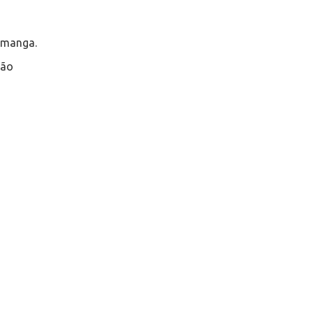
 manga.
mão