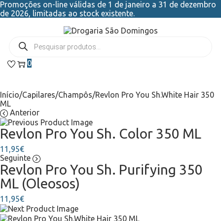
Promoções on-line válidas de 1 de janeiro a 31 de dezembro
de 2026, limitadas ao stock existente.
0
Início
/
Capilares
/
Champôs
/
Revlon Pro You Sh.White Hair 350
ML
Anterior
Revlon Pro You Sh. Color 350 ML
11,95
€
Seguinte
Revlon Pro You Sh. Purifying 350
ML (Oleosos)
11,95
€