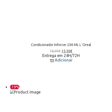
Condicionador Inforcer 200 ML L`Oreal
18,00
€
15,30
€
Entrega em 24H/72H
Adicionar
-19%