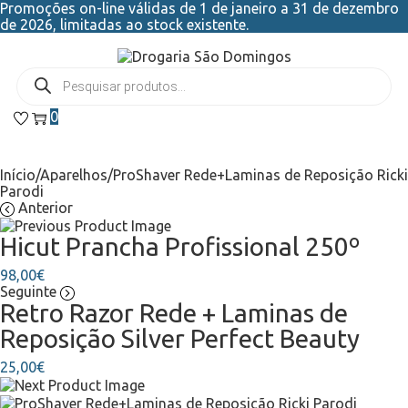
Promoções on-line válidas de 1 de janeiro a 31 de dezembro
de 2026, limitadas ao stock existente.
0
Início
/
Aparelhos
/
ProShaver Rede+Laminas de Reposição Ricki
Parodi
Anterior
Hicut Prancha Profissional 250º
98,00
€
Seguinte
Retro Razor Rede + Laminas de
Reposição Silver Perfect Beauty
25,00
€