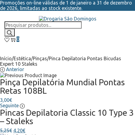
Promoções on-line válidas de 1 de janeiro a 31 de dezembro
de 2026, limitadas ao stock existente.
0
Início
/
Estética
/
Pinças
/
Pinca Depilatoria Pontas Bicudas
Expert 10 Staleks
Anterior
Pinça Depilatória Mundial Pontas
Retas 108BL
3,00
€
Seguinte
Pincas Depilatoria Classic 10 Type 3
– Staleks
5,25
€
4,20
€