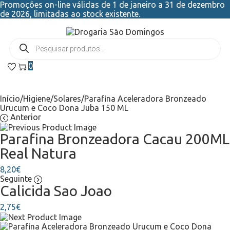
Promoções on-line válidas de 1 de janeiro a 31 de dezembro
de 2026, limitadas ao stock existente.
0
Início
/
Higiene
/
Solares
/
Parafina Aceleradora Bronzeado
Urucum e Coco Dona Juba 150 ML
Anterior
Parafina Bronzeadora Cacau 200ML
Real Natura
8,20
€
Seguinte
Calicida Sao Joao
2,75
€