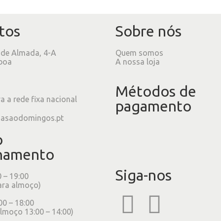
tos
Sobre nós
 de Almada, 4-A
Quem somos
boa
A nossa loja
Métodos de
 a rede fixa nacional
pagamento
iasaodomingos.pt
o
namento
Siga-nos
0 – 19:00
ara almoço)
00 – 18:00
lmoço 13:00 – 14:00)