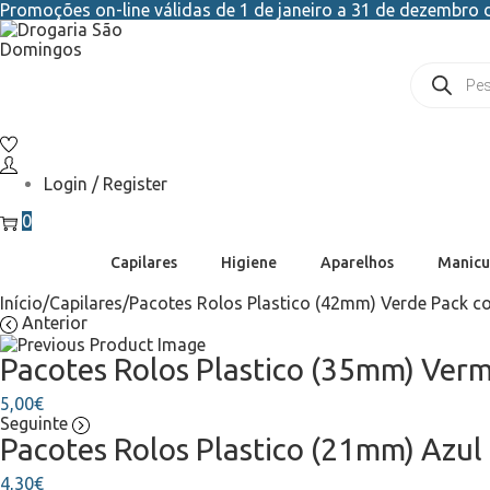
Promoções on-line válidas de 1 de janeiro a 31 de dezembro d
Login / Register
0
Capilares
Higiene
Aparelhos
Manicu
Início
/
Capilares
/
Pacotes Rolos Plastico (42mm) Verde Pack 
Anterior
Pacotes Rolos Plastico (35mm) Ver
5,00
€
Seguinte
Pacotes Rolos Plastico (21mm) Azul
4,30
€