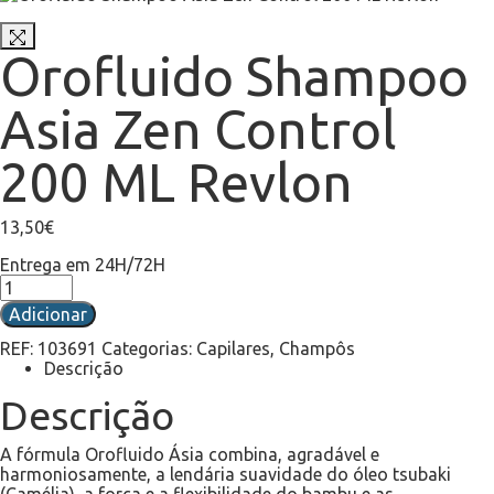
Orofluido Shampoo
Asia Zen Control
200 ML Revlon
13,50
€
Entrega em 24H/72H
Adicionar
REF:
103691
Categorias:
Capilares
,
Champôs
Descrição
Descrição
A fórmula Orofluido Ásia combina, agradável e
harmoniosamente, a lendária suavidade do óleo tsubaki
(Camélia), a força e a flexibilidade do bambu e as