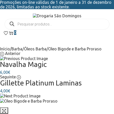
Promoções on-line válidas de 1 de janeiro a 31 de dezembro
de 2026, limitadas ao stock existente.
0
Início
/
Barba
/
Óleos Barba
/
Oleo Bigode e Barba Proraso
Anterior
Navalha Magic
6,00
€
Seguinte
Gillette Platinum Laminas
4,00
€