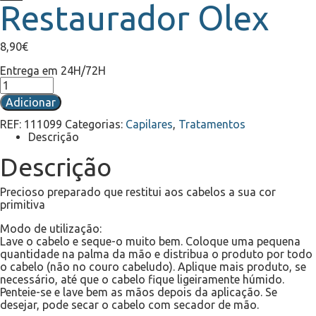
Restaurador Olex
8,90
€
Entrega em 24H/72H
Quantidade
de
Adicionar
Restaurador
Olex
REF:
111099
Categorias:
Capilares
,
Tratamentos
Descrição
Descrição
Precioso preparado que restitui aos cabelos a sua cor
primitiva
Modo de utilização:
Lave o cabelo e seque-o muito bem. Coloque uma pequena
quantidade na palma da mão e distribua o produto por todo
o cabelo (não no couro cabeludo). Aplique mais produto, se
necessário, até que o cabelo fique ligeiramente húmido.
Penteie-se e lave bem as mãos depois da aplicação. Se
desejar, pode secar o cabelo com secador de mão.