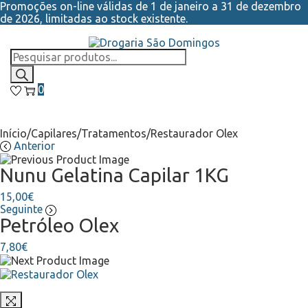
Promoções on-line válidas de 1 de janeiro a 31 de dezembro
de 2026, limitadas ao stock existente.
Skip
Skip
to
to
Products
navigation
content
search
0
Início
/
Capilares
/
Tratamentos
/
Restaurador Olex
Anterior
Nunu Gelatina Capilar 1KG
15,00
€
Seguinte
Petróleo Olex
7,80
€