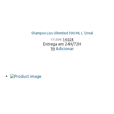
Shampoo Liss Ultimited 300 ML L`Oreal
O
O
17,50
€
14,02
€
preço
preço
Entrega em 24H/72H
original
atual
Adicionar
era:
é:
17,50€.
14,02€.