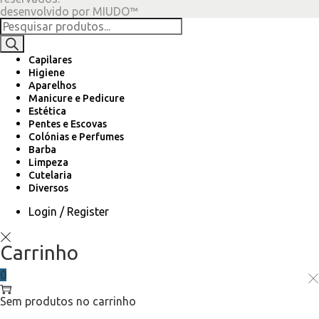
desenvolvido por
MIUDO™
Products
search
Capilares
Higiene
Aparelhos
Manicure e Pedicure
Estética
Pentes e Escovas
Colónias e Perfumes
Barba
Limpeza
Cutelaria
Diversos
Login / Register
Carrinho
0
Sem produtos no carrinho