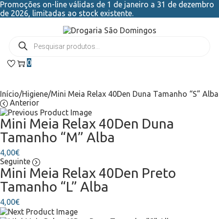
Promoções on-line válidas de 1 de janeiro a 31 de dezembro
de 2026, limitadas ao stock existente.
0
Início
/
Higiene
/
Mini Meia Relax 40Den Duna Tamanho “S” Alba
Anterior
Mini Meia Relax 40Den Duna
Tamanho “M” Alba
4,00
€
Seguinte
Mini Meia Relax 40Den Preto
Tamanho “L” Alba
4,00
€