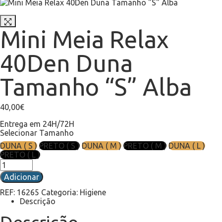
Mini Meia Relax
40Den Duna
Tamanho “S” Alba
40,00
€
Entrega em 24H/72H
Selecionar Tamanho
DUNA ( S )
PRETO ( S )
DUNA ( M )
PRETO ( M )
DUNA ( L )
PRETO ( L )
Adicionar
REF:
16265
Categoria:
Higiene
Descrição