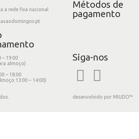
Métodos de
 a rede fixa nacional
pagamento
iasaodomingos.pt
o
namento
Siga-nos
0 – 19:00
ara almoço)
00 – 18:00
lmoço 13:00 – 14:00)
dos.
desenvolvido por
MIUDO™