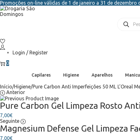
Promoções on-line válidas de 1 de janeiro a 31 de dezembro d
Login / Register
0
Capilares
Higiene
Aparelhos
Manicu
Início
/
Higiene
/
Pure Carbon Anti Imperfeições 50 ML L’Oreal M
Anterior
Pure Carbon Gel Limpeza Rosto Anti
7,00
€
Seguinte
Magnesium Defense Gel Limpeza Fac
7,00
€