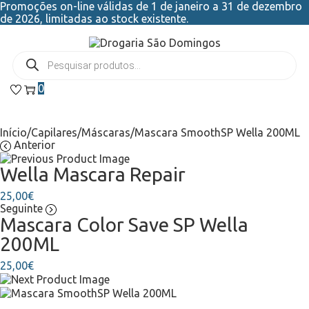
Promoções on-line válidas de 1 de janeiro a 31 de dezembro
de 2026, limitadas ao stock existente.
0
Início
/
Capilares
/
Máscaras
/
Mascara SmoothSP Wella 200ML
Anterior
Wella Mascara Repair
25,00
€
Seguinte
Mascara Color Save SP Wella
200ML
25,00
€