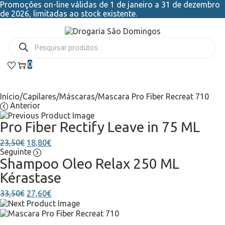
Promoções on-line válidas de 1 de janeiro a 31 de dezembro
de 2026, limitadas ao stock existente.
0
Início
/
Capilares
/
Máscaras
/
Mascara Pro Fiber Recreat 710
Anterior
Pro Fiber Rectify Leave in 75 ML
23,50
€
18,80
€
Seguinte
Shampoo Oleo Relax 250 ML
Kérastase
33,50
€
27,60
€