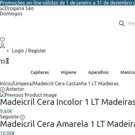
Promoções on-line válidas de 1 de janeiro a 31 de dezembro d
Login / Register
0
Capilares
Higiene
Aparelhos
Manicu
Início
/
Limpeza
/
Madeicril Cera Castanha 1 LT Madeiras
Anterior
Madeicril Cera Incolor 1 LT Madeira
9,60
€
Seguinte
Madeicril Cera Amarela 1 LT Madeir
10,00
€