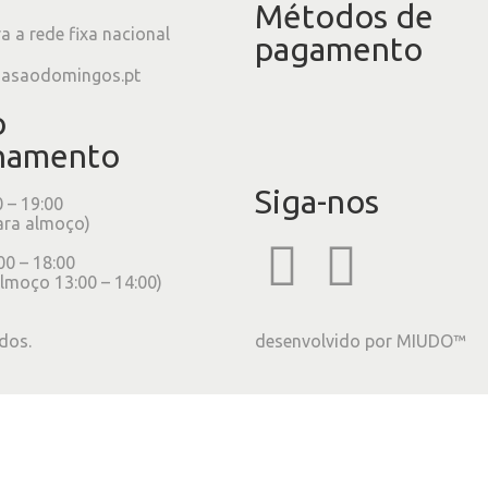
Métodos de
 a rede fixa nacional
pagamento
iasaodomingos.pt
o
namento
Siga-nos
0 – 19:00
ara almoço)
00 – 18:00
lmoço 13:00 – 14:00)
dos.
desenvolvido por
MIUDO™