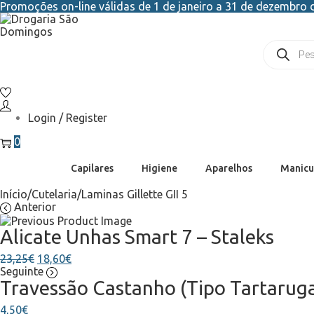
Promoções on-line válidas de 1 de janeiro a 31 de dezembro d
Login / Register
0
Capilares
Higiene
Aparelhos
Manicu
Início
/
Cutelaria
/
Laminas Gillette GII 5
Anterior
Alicate Unhas Smart 7 – Staleks
23,25
€
18,60
€
Seguinte
Travessão Castanho (Tipo Tartaruga
4,50
€