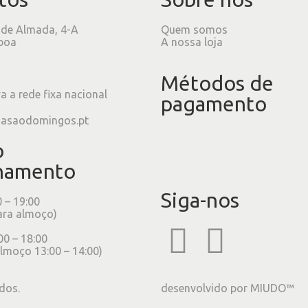
 de Almada, 4-A
Quem somos
boa
A nossa loja
Métodos de
 a rede fixa nacional
pagamento
iasaodomingos.pt
o
namento
Siga-nos
0 – 19:00
ara almoço)
00 – 18:00
lmoço 13:00 – 14:00)
dos.
desenvolvido por
MIUDO™