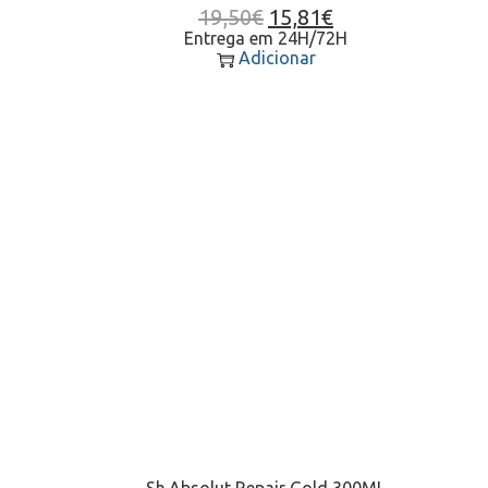
19,50
€
15,81
€
Entrega em 24H/72H
Adicionar
Sh.Absolut Repair Gold 300ML