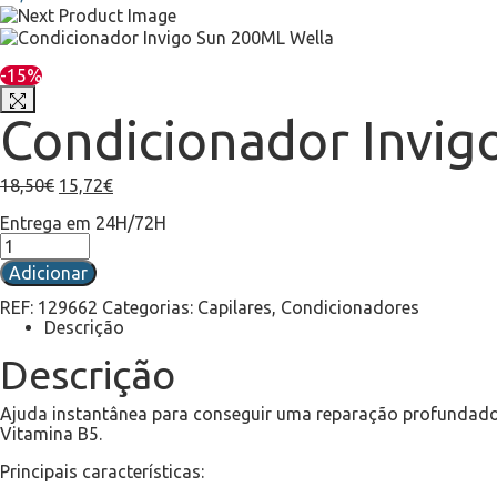
-15%
Condicionador Invig
18,50
€
15,72
€
Entrega em 24H/72H
Adicionar
REF:
129662
Categorias:
Capilares
,
Condicionadores
Descrição
Descrição
Ajuda instantânea para conseguir uma reparação profundado
Vitamina B5.
Principais características: