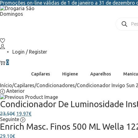
Promoções on-line válidas de 1 de janeiro a 31 de dezembro d
Login / Register
0
Capilares
Higiene
Aparelhos
Manicu
Início
/
Capilares
/
Condicionadores
/
Condicionador Invigo Sun 
Anterior
Condicionador De Luminosidade Ins
23,50
€
19,97
€
Seguinte
Enrich Masc. Finos 500 ML Wella 1
29,10
€