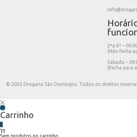
info@drogar
Horári
funcio
2ªa 6ª – 09:0
(Não fecha p
Sábado – 09:
(Fecha para a
©
2025
Drogaria São Domingos. Todos os direitos reserva
Carrinho
0
Sem produtos no carrinho