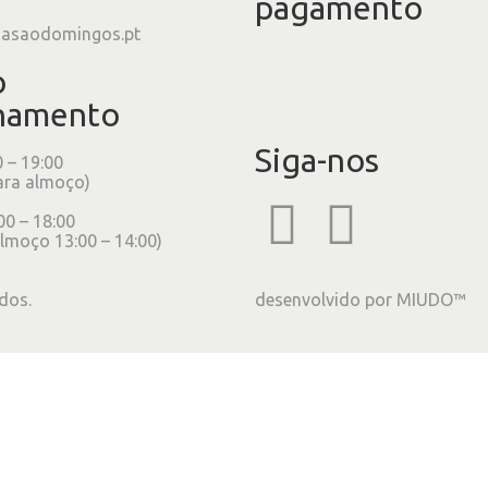
pagamento
iasaodomingos.pt
o
namento
Siga-nos
0 – 19:00
ara almoço)
00 – 18:00
lmoço 13:00 – 14:00)
dos.
desenvolvido por
MIUDO™