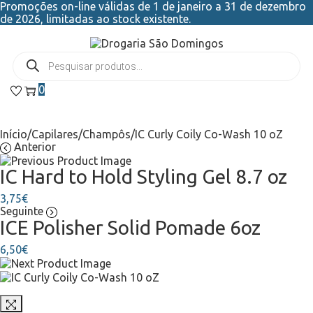
Promoções on-line válidas de 1 de janeiro a 31 de dezembro
de 2026, limitadas ao stock existente.
0
Início
/
Capilares
/
Champôs
/
IC Curly Coily Co-Wash 10 oZ
Anterior
IC Hard to Hold Styling Gel 8.7 oz
3,75
€
Seguinte
ICE Polisher Solid Pomade 6oz
6,50
€