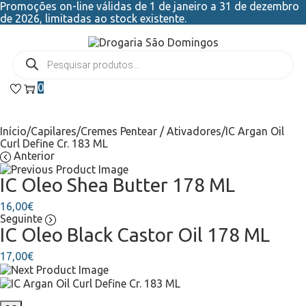
Promoções on-line válidas de 1 de janeiro a 31 de dezembro
de 2026, limitadas ao stock existente.
0
Início
/
Capilares
/
Cremes Pentear / Ativadores
/
IC Argan Oil
Curl Define Cr. 183 ML
Anterior
IC Oleo Shea Butter 178 ML
16,00
€
Seguinte
IC Oleo Black Castor Oil 178 ML
17,00
€