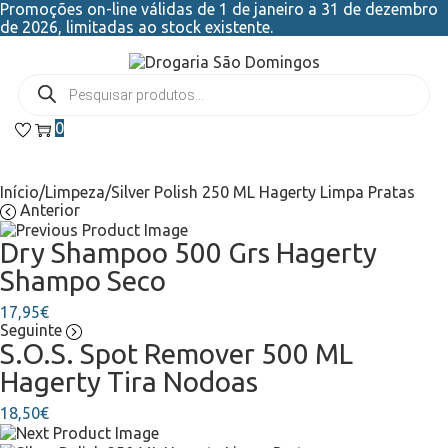
Promoções on-line válidas de 1 de janeiro a 31 de dezembro
de 2026, limitadas ao stock existente.
0
Início
/
Limpeza
/
Silver Polish 250 ML Hagerty Limpa Pratas
Anterior
Dry Shampoo 500 Grs Hagerty
Shampo Seco
17,95
€
Seguinte
S.O.S. Spot Remover 500 ML
Hagerty Tira Nodoas
18,50
€