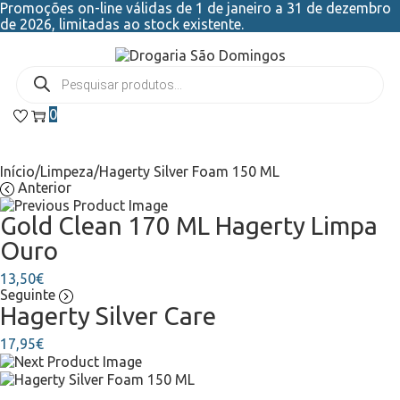
Promoções on-line válidas de 1 de janeiro a 31 de dezembro
de 2026, limitadas ao stock existente.
0
Início
/
Limpeza
/
Hagerty Silver Foam 150 ML
Anterior
Gold Clean 170 ML Hagerty Limpa
Ouro
13,50
€
Seguinte
Hagerty Silver Care
17,95
€