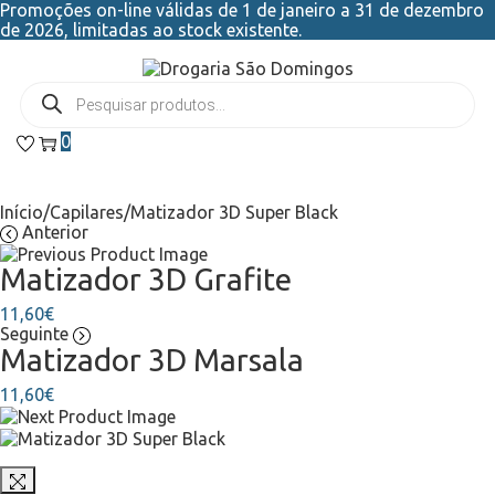
Promoções on-line válidas de 1 de janeiro a 31 de dezembro
de 2026, limitadas ao stock existente.
0
Início
/
Capilares
/
Matizador 3D Super Black
Anterior
Matizador 3D Grafite
11,60
€
Seguinte
Matizador 3D Marsala
11,60
€